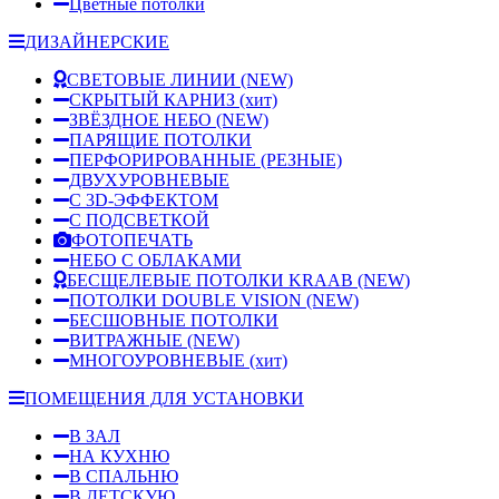
Цветные потолки
ДИЗАЙНЕРСКИЕ
СВЕТОВЫЕ ЛИНИИ
(NEW)
СКРЫТЫЙ КАРНИЗ
(хит)
ЗВЁЗДНОЕ НЕБО
(NEW)
ПАРЯЩИЕ ПОТОЛКИ
ПЕРФОРИРОВАННЫЕ (РЕЗНЫЕ)
ДВУХУРОВНЕВЫЕ
С 3D-ЭФФЕКТОМ
С ПОДСВЕТКОЙ
ФОТОПЕЧАТЬ
НЕБО С ОБЛАКАМИ
БЕСЩЕЛЕВЫЕ ПОТОЛКИ KRAAB
(NEW)
ПОТОЛКИ DOUBLE VISION
(NEW)
БЕСШОВНЫЕ ПОТОЛКИ
ВИТРАЖНЫЕ
(NEW)
МНОГОУРОВНЕВЫЕ
(хит)
ПОМЕЩЕНИЯ ДЛЯ УСТАНОВКИ
В ЗАЛ
НА КУХНЮ
В СПАЛЬНЮ
В ДЕТСКУЮ