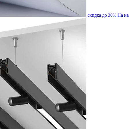
скидка до 30%
На на