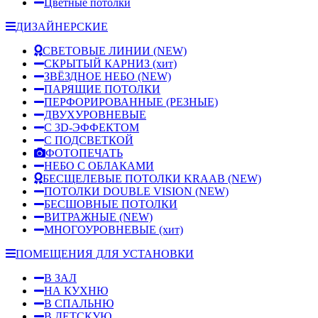
Цветные потолки
ДИЗАЙНЕРСКИЕ
СВЕТОВЫЕ ЛИНИИ
(NEW)
СКРЫТЫЙ КАРНИЗ
(хит)
ЗВЁЗДНОЕ НЕБО
(NEW)
ПАРЯЩИЕ ПОТОЛКИ
ПЕРФОРИРОВАННЫЕ (РЕЗНЫЕ)
ДВУХУРОВНЕВЫЕ
С 3D-ЭФФЕКТОМ
С ПОДСВЕТКОЙ
ФОТОПЕЧАТЬ
НЕБО С ОБЛАКАМИ
БЕСЩЕЛЕВЫЕ ПОТОЛКИ KRAAB
(NEW)
ПОТОЛКИ DOUBLE VISION
(NEW)
БЕСШОВНЫЕ ПОТОЛКИ
ВИТРАЖНЫЕ
(NEW)
МНОГОУРОВНЕВЫЕ
(хит)
ПОМЕЩЕНИЯ ДЛЯ УСТАНОВКИ
В ЗАЛ
НА КУХНЮ
В СПАЛЬНЮ
В ДЕТСКУЮ